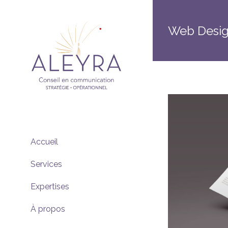
Skip
to
content
Web Desi
Accueil
Services
Expertises
À propos