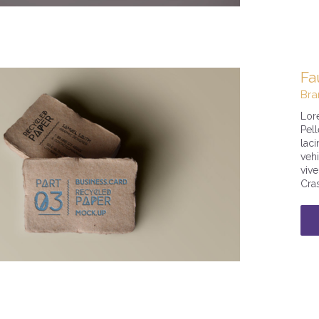
Fa
Bra
Lore
Pell
laci
vehi
viv
Cras