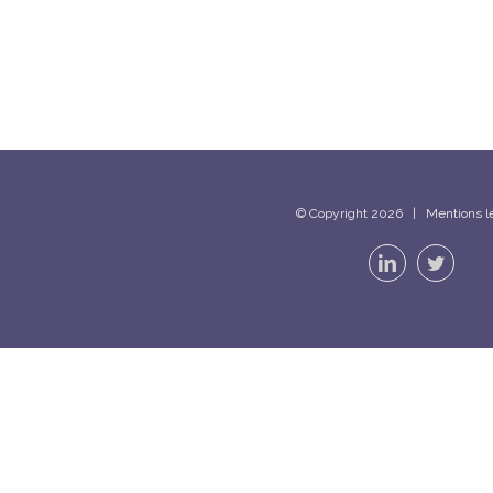
© Copyright
2026 |
Mentions l
LinkedIn
Twitter