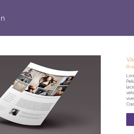
gn
Va
Bra
Lore
Pell
laci
vehi
viv
Cras