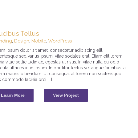
ucibus Tellus
nding
,
Design
,
Mobile
,
WordPress
m ipsum dolor sit amet, consectetur adipiscing elit.
entesque sed varius ipsum, vitae sodales erat. Etiam elit lorem,
nia vitae sollicitudin ac, egestas ut risus. In vitae nulla eu odio
cula ultrices in in ipsum. In porttitor lectus vel augue faucibus, at
erra mauris bibendum. Ut consequat at lorem non scelerisque.
 commodo lacinia orci [...]
Learn More
View Project