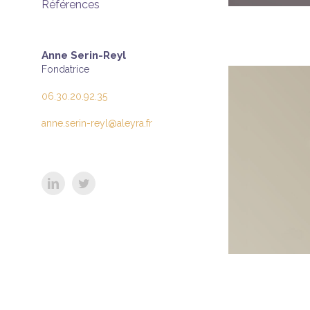
Références
Anne Serin-Reyl
Fondatrice
06.30.20.92.35
anne.serin-reyl@aleyra.fr
LinkedIn
Twitter