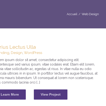
Accueil
/
Web Design
rius Lectus Ulla
nding
,
Design
,
WordPress
m ipsum dolor sit amet, consectetur adipiscing elit.
entesque sed varius ipsum, vitae sodales erat. Etiam elit lorem,
nia vitae sollicitudin ac, egestas ut risus. In vitae nulla eu odio
cula ultrices in in ipsum. In porttitor lectus vel augue faucibus, at
erra mauris bibendum. Ut consequat at lorem non scelerisque.
 commodo lacinia orci [...]
Learn More
View Project