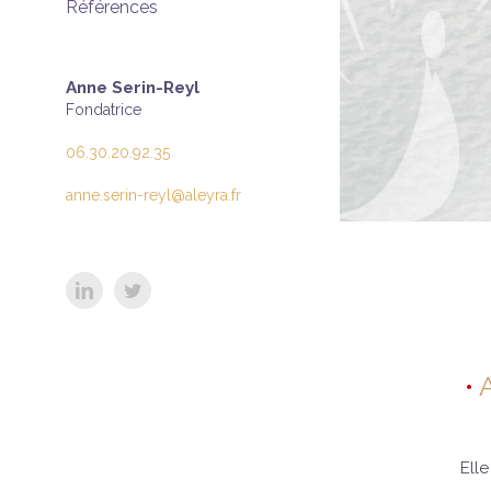
Références
Anne Serin-Reyl
Fondatrice
06.30.20.92.35
anne.serin-reyl@aleyra.fr
LinkedIn
Twitter
Ell