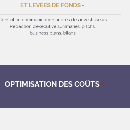
ET LEVÉES DE FONDS
Conseil en communication auprès des investisseurs
Rédaction d’executive summaries, pitchs,
business plans, bilans
É
•
OPTIMISATION DES COÛTS
•