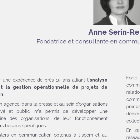
Anne Serin-Re
Fondatrice et consultante en commu
Forte 
r une expérience de près 15 ans alliant
l’analyse
commu
et la gestion opérationnelle de projets de
relati
on
.
commu
 agence, dans la presse et au sein d’organisations
prend
ivé et public, m’a permis de développer une
dédiée
ine des organisations, de leur fonctionnement
collect
urs besoins spécifiques.
En 20
ters en communication obtenus à l’Iscom et au
résea