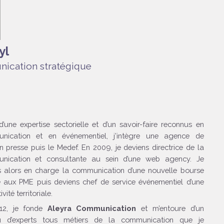
yl
nication stratégique
d’une expertise sectorielle et d’un savoir-faire reconnus en
nication et en événementiel, j’intègre une agence de
on presse puis le Medef. En 2009, je deviens directrice de la
nication et consultante au sein d’une web agency. Je
s alors en charge la communication d’une nouvelle bourse
 aux PME puis deviens chef de service événementiel d’une
ivité territoriale.
12, je fonde
Aleyra
Communication
et m’entoure d’un
u d’experts tous métiers de la communication que je