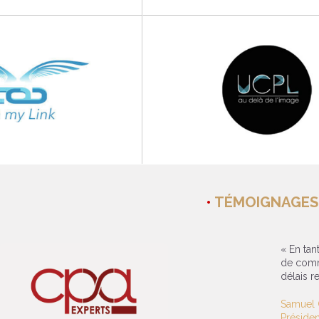
TÉMOIGNAGES
« En tan
de comm
délais r
Samuel
Préside