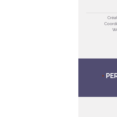
Créat
Coordi
We
•
PE