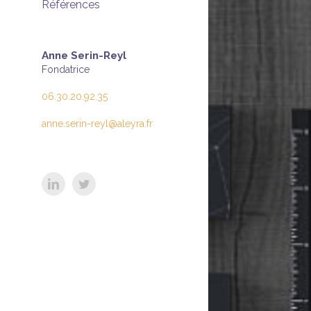
Références
Anne Serin-Reyl
Fondatrice
06.30.20.92.35
anne.serin-reyl@aleyra.fr
LinkedIn
Twitter